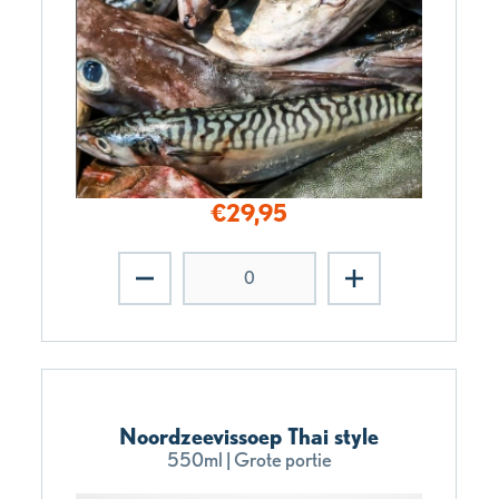
€
29,95
Noordzeevissoep Thai style
550ml | Grote portie