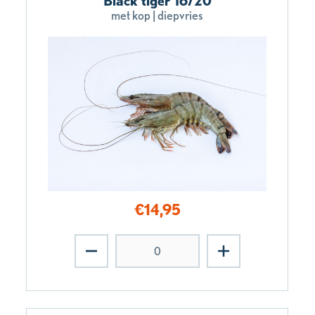
Black tiger 16/20
met kop | diepvries
€
14,95