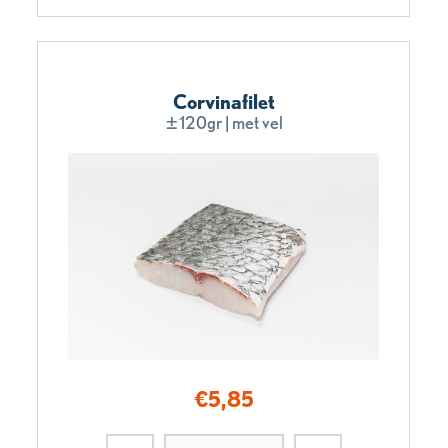
Corvinafilet
±120gr | met vel
€
5,85