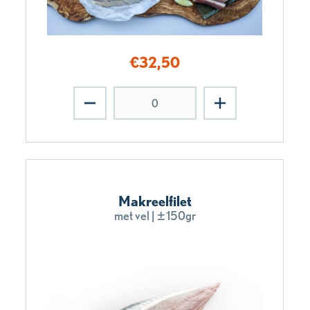
€
32,50
Makreelfilet
met vel | ±150gr