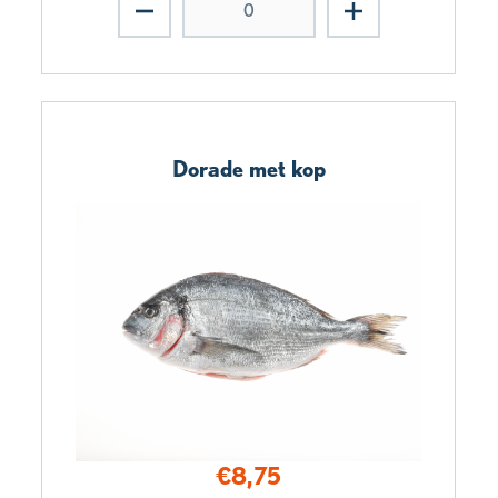
Dorade met kop
€
8,75