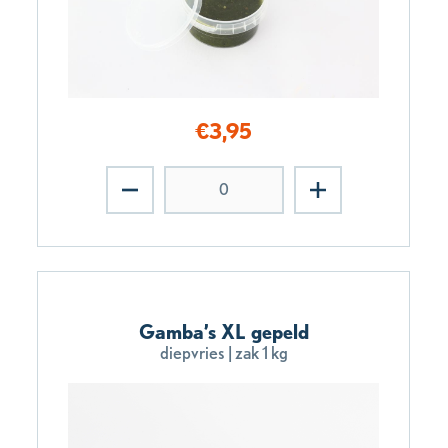
€
3,95
Gamba’s XL gepeld
diepvries | zak 1 kg