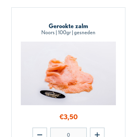
Gerookte zalm
Noors | 100gr | gesneden
€
3,50