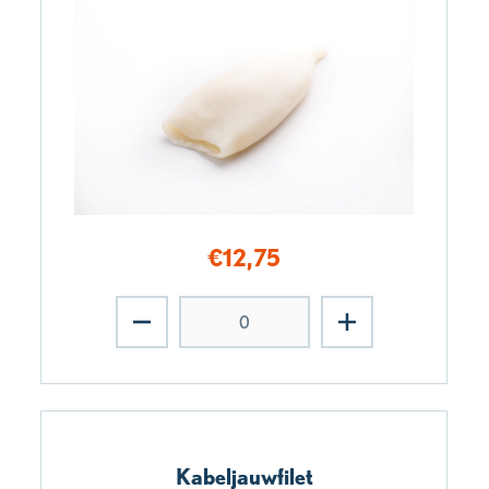
€
12,75
Kabeljauwfilet