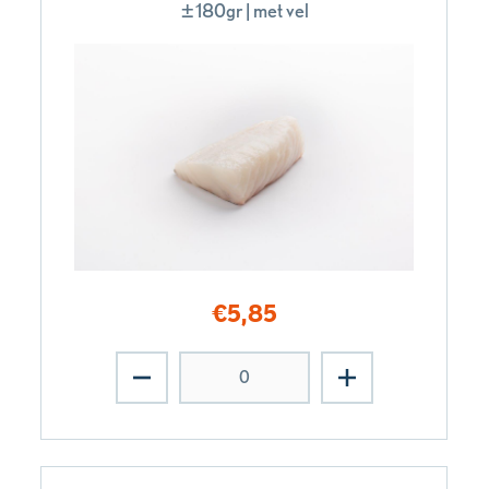
±180gr | met vel
€
5,85