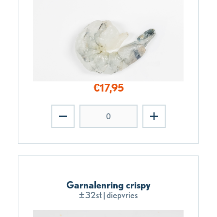
€
17,95
Garnalenring crispy
±32st | diepvries