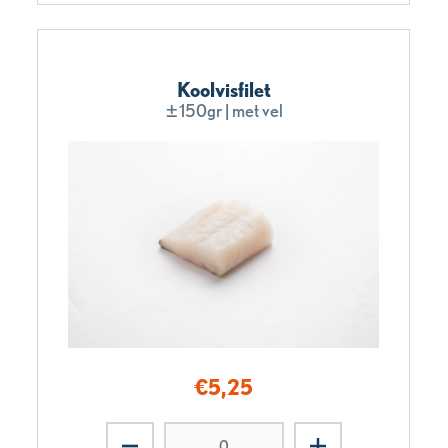
Koolvisfilet
±150gr | met vel
€
5,25