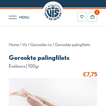
0
MENU
Home
/
Vis
/
Gerookte vis
/ Gerookte palingfilets
Gerookte palingfilets
Eveleens | 100gr
€
7,75