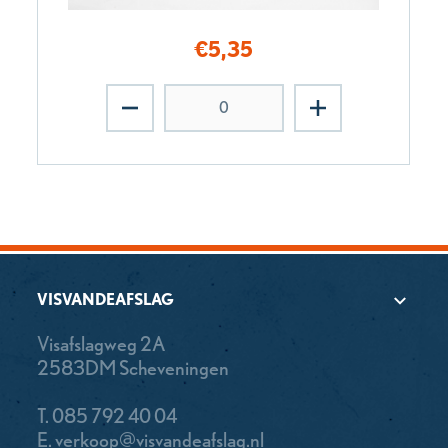
€
5,35
VISVANDEAFSLAG
Visafslagweg 2A
2583DM Scheveningen
T.
085 792 40 04
E.
verkoop@visvandeafslag.nl