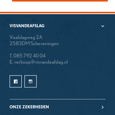
VISVANDEAFSLAG
Visafslagweg 2A
2583DM Scheveningen
T.
085 792 40 04
E.
verkoop@visvandeafslag.nl
ONZE ZEKERHEDEN