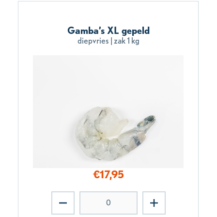
Gamba’s XL gepeld
diepvries | zak 1 kg
€
17,95