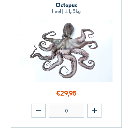
Octopus
heel | ±1,.5kg
€
29,95