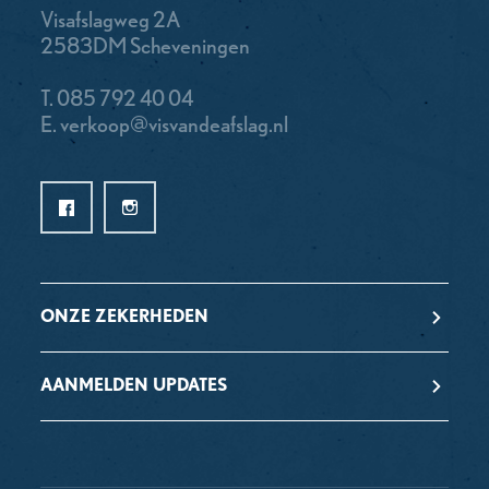
Visafslagweg 2A
2583DM Scheveningen
T.
085 792 40 04
E.
verkoop@visvandeafslag.nl
ONZE ZEKERHEDEN
AANMELDEN UPDATES