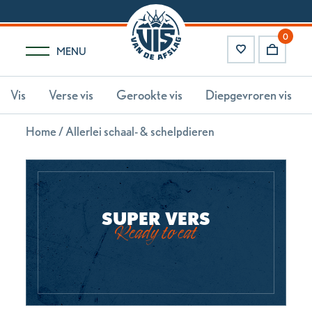
0
MENU
Vis
Verse vis
Gerookte vis
Diepgevroren vis
Home
/ Allerlei schaal- & schelpdieren
SUPER VERS
Ready to eat