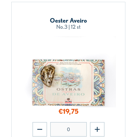
Oester Aveiro
No.3 | 12 st
€
19,75