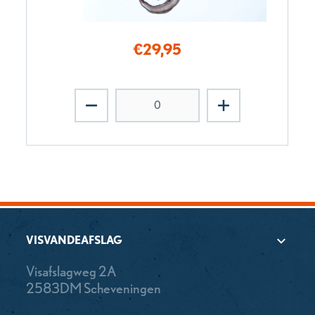
€
29,95
VISVANDEAFSLAG
Visafslagweg 2A
2583DM Scheveningen