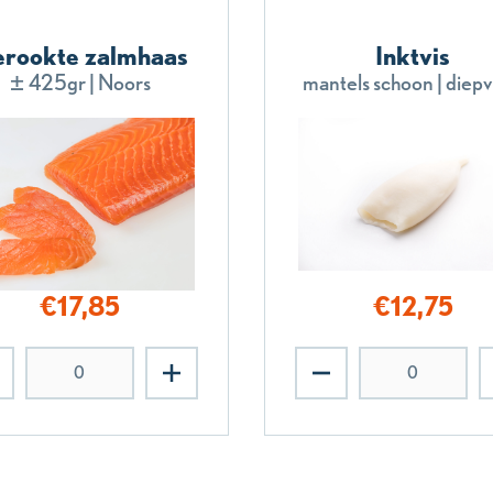
rookte zalmhaas
Inktvis
± 425gr | Noors
mantels schoon | diepv
€
17,85
€
12,75