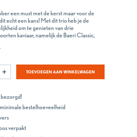
bber een must met de kerst maar voor de
 dit echt een kans! Met dit trio heb je de
ijkheid om te genieten van drie
oorten kaviaar, namelijk de Baeri Classic,
 en de Perle Imperial. De 3 soorten zitten
r
art verpakt en het geheel leveren we op een
je.
TOEVOEGEN AAN WINKELWAGEN
 bezorgd!
minimale bestelhoeveelheid
vers
oos verpakt