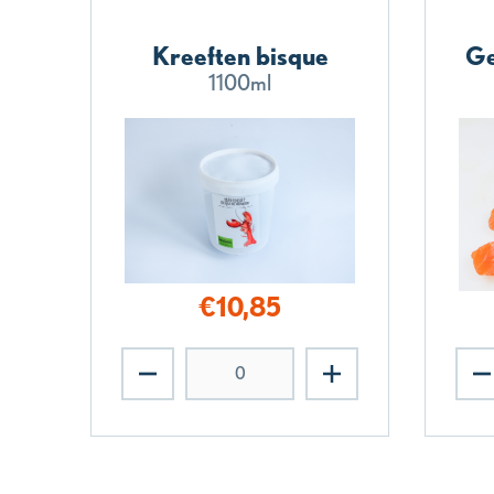
Kreeften bisque
Ge
1100ml
€
10,85