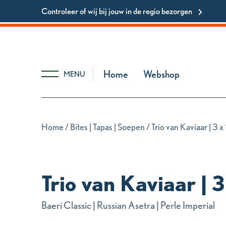
Controleer of wij bij jouw in de regio bezorgen
Home
Webshop
MENU
Home
/
Bites | Tapas | Soepen
/ Trio van Kaviaar | 3 
Trio van Kaviaar | 
Baeri Classic | Russian Asetra | Perle Imperial