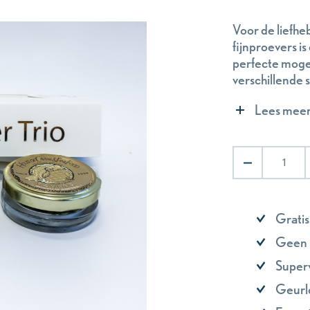
Voor de liefhe
fijnproevers is
perfecte mogel
verschillende s
Russian Asetra
Lees mee
per 10 gram ap
serveerschaalt
Trio
van
Kaviaar
|
3
Gratis
x
10
Geen 
gram
aantal
Super
Geurl