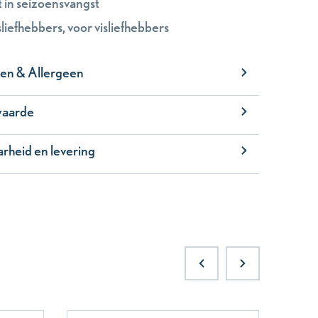
 in seizoensvangst
sliefhebbers, voor visliefhebbers
ten & Allergeen
waarde
rheid en levering