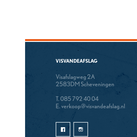
VISVANDEAFSLAG
Visafslagweg 2A
2583DM Scheveningen
T.
085 792 40 04
E.
verkoop@visvandeafslag.nl