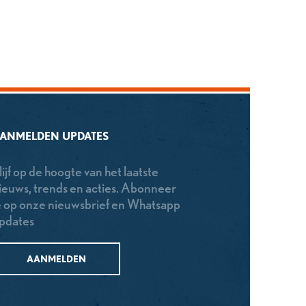
ANMELDEN UPDATES
lijf op de hoogte van het laatste
ieuws, trends en acties. Abonneer
e op onze nieuwsbrief en Whatsapp
pdates
AANMELDEN