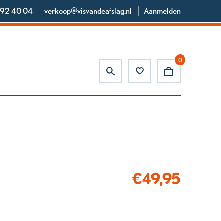
92 40 04
verkoop@visvandeafslag.nl
Aanmelden
0
€
49,95