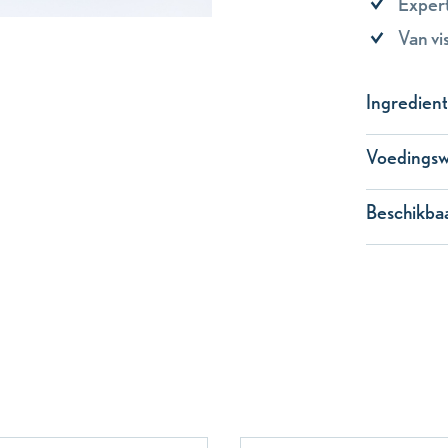
Expert
Van vi
Ingredien
Voedings
Beschikbaa