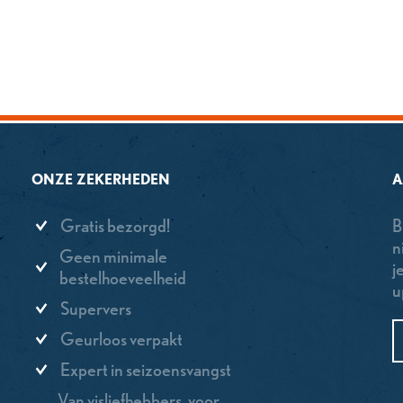
ONZE ZEKERHEDEN
A
Gratis bezorgd!
B
n
Geen minimale
j
bestelhoeveelheid
u
Supervers
Geurloos verpakt
Expert in seizoensvangst
Van visliefhebbers, voor