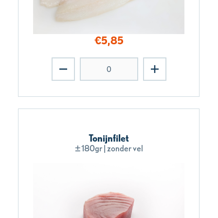
€
5,85
Tonijnfilet
±180gr | zonder vel