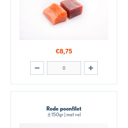
€
8,75
Rode poonfilet
±150gr | met vel