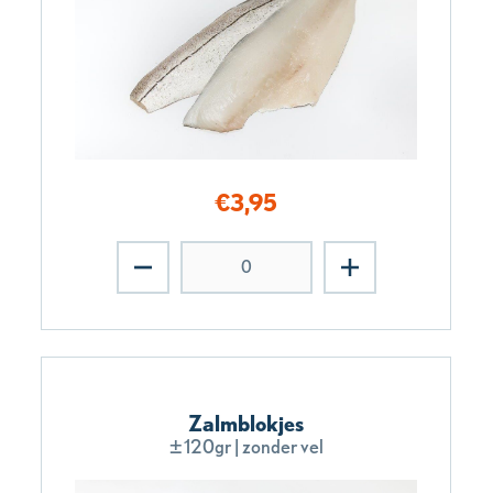
€
3,95
Zalmblokjes
±120gr | zonder vel