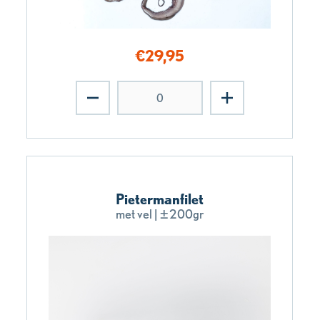
€
29,95
Pietermanfilet
met vel | ±200gr