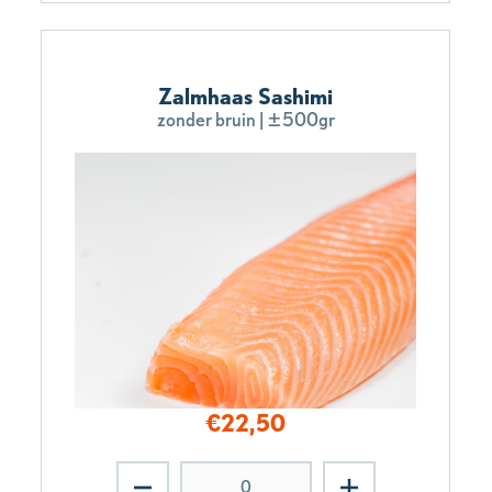
Zalmhaas Sashimi
zonder bruin | ±500gr
€
22,50