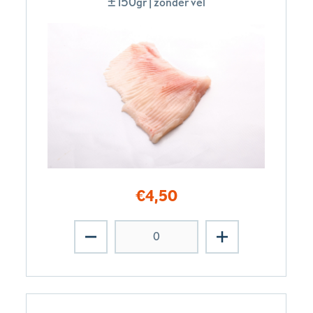
±150gr | zonder vel
€
4,50