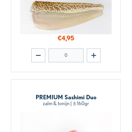
€
4,95
PREMIUM Sashimi Duo
zalm & tonijn | ±160gr