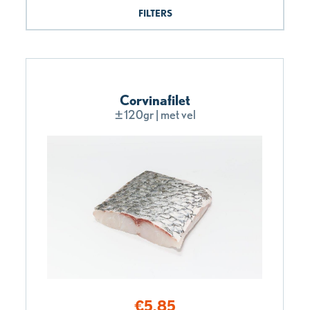
FILTERS
Corvinafilet
±120gr | met vel
€
5,85