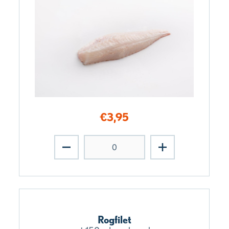
€
3,95
Rogfilet