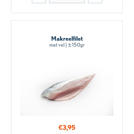
Makreelfilet
met vel | ±150gr
€
3,95