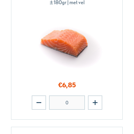
±180gr | met vel
€
6,85