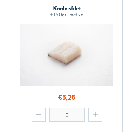
Koolvisfilet
±150gr | met vel
€
5,25