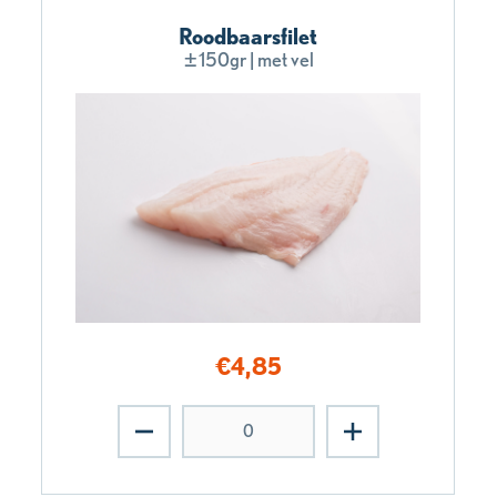
Roodbaarsfilet
±150gr | met vel
€
4,85