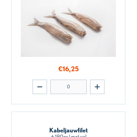
€
16,25
Kabeljauwfilet
±180gr | met vel