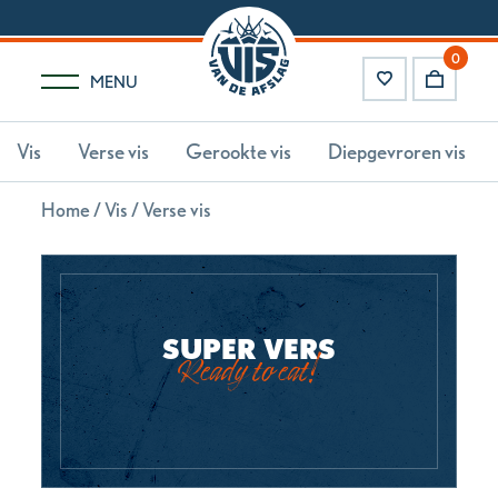
0
MENU
Vis
Verse vis
Gerookte vis
Diepgevroren vis
Home
/
Vis
/ Verse vis
SUPER VERS
Ready to eat!