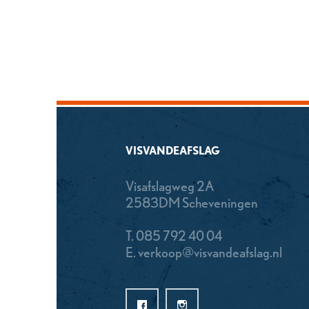
VISVANDEAFSLAG
Visafslagweg 2A
2583DM Scheveningen
T.
085 792 40 04
E.
verkoop@visvandeafslag.nl