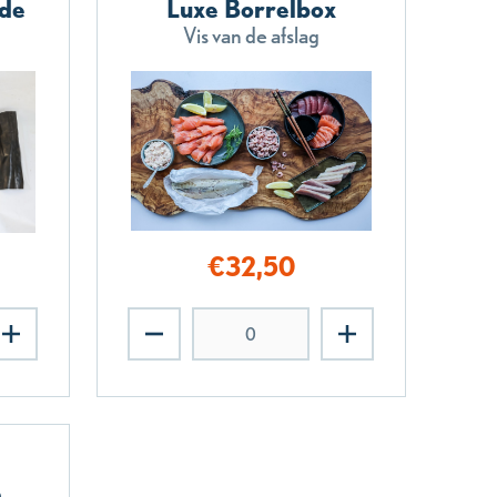
jde
Luxe Borrelbox
Vis van de afslag
€
32,50
e