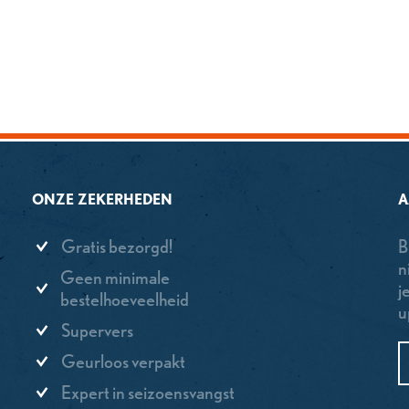
ONZE ZEKERHEDEN
A
Gratis bezorgd!
B
n
Geen minimale
j
bestelhoeveelheid
u
Supervers
Geurloos verpakt
Expert in seizoensvangst