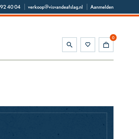
92 40 04
verkoop@visvandeafslag.nl
Aanmelden
0