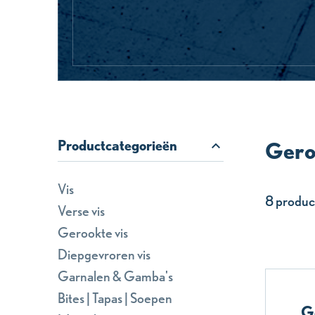
Productcategorieën
Gero
Vis
8 produc
Verse vis
Gerookte vis
Diepgevroren vis
Garnalen & Gamba's
Bites | Tapas | Soepen
G