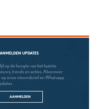
ANMELDEN UPDATES
lijf op de hoogte van het laatste
ieuws, trends en acties. Abonneer
e op onze nieuwsbrief en Whatsapp
pdates
AANMELDEN