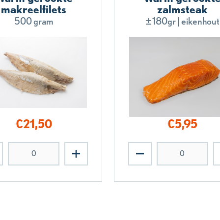
makreelfilets
zalmsteak
500 gram
±180gr | eikenhout
€
21,50
€
5,95