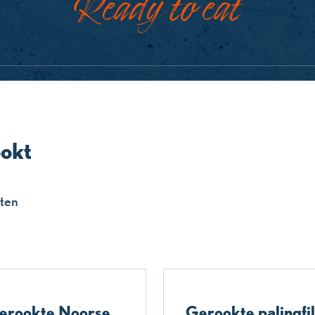
Ready to eat
okt
ten
erookte Noorse
Gerookte palingfil