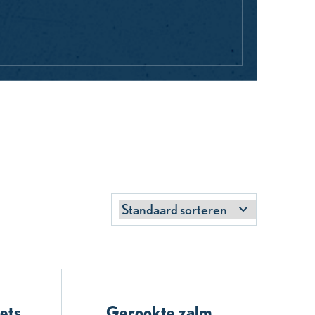
ets
Gerookte zalm