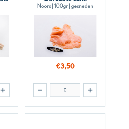
Noors | 100gr | gesneden
€
3,50