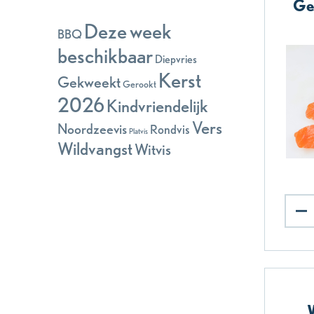
Ge
Deze week
BBQ
beschikbaar
Diepvries
Kerst
Gekweekt
Gerookt
2026
Kindvriendelijk
Vers
Noordzeevis
Rondvis
Platvis
Wildvangst
Witvis