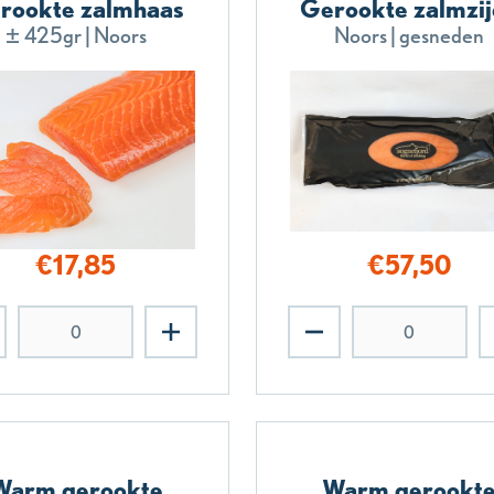
rookte zalmhaas
Gerookte zalmzi
± 425gr | Noors
Noors | gesneden
€
17,85
€
57,50
Warm gerookte
Warm gerookt