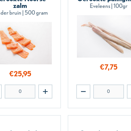
zalm
Eveleens | 100gr
der bruin | 500 gram
€
7,75
€
25,95