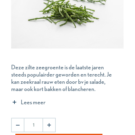
Deze zilte zeegroente is de laatste jaren
steeds populairder geworden en terecht. Je
kan zeekraal rauw eten door bv je salade,
maar ook kort bakken of blancheren.
Vervolgens is het te combineren met vrijwel
Lees meer
alle vissoorten! Het zorgt voor een kleine
smaakexplosie en geeft een knapperig
element aan je gerecht.
Zeekraal
aantal