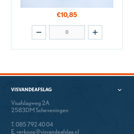
€
10,85
VISVANDEAFSLAG
Visafslagweg 2A
2583DM Scheveningen
T.
085 792 40 04
E.
verkoop@visvandeafslag.nl