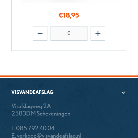
€
18,95
VISVANDEAFSLAG
Visafslagweg 2A
2583DM Scheveningen
T.
085 792 40 04
E.
verkoop@visvandeafslag.nl