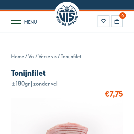
0
MENU
Home
/
Vis
/
Verse vis
/ Tonijnfilet
Tonijnfilet
±180gr | zonder vel
€
7,75