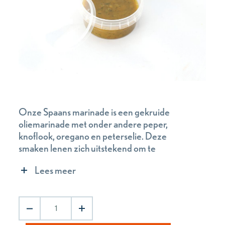
Onze Spaans marinade is een gekruide
oliemarinade met onder andere peper,
knoflook, oregano en peterselie. Deze
smaken lenen zich uitstekend om te
combineren met nagenoeg alle vormen van
Lees meer
proteïnen, van vis tot garnalen en zelfs kip en
vlees.
Spaanse
marinade
aantal