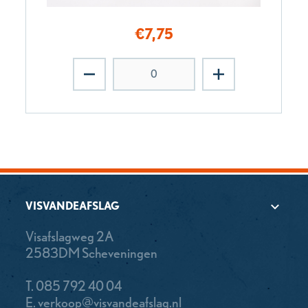
€
7,75
VISVANDEAFSLAG
Visafslagweg 2A
2583DM Scheveningen
T.
085 792 40 04
E.
verkoop@visvandeafslag.nl