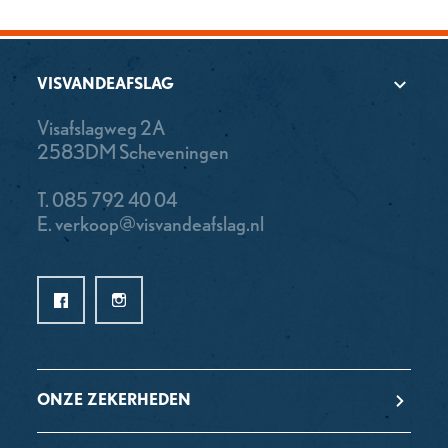
VISVANDEAFSLAG
Visafslagweg 2A
2583DM Scheveningen
T.
085 792 40 04
E.
verkoop@visvandeafslag.nl
ONZE ZEKERHEDEN